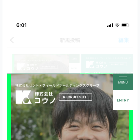
ま
し
【リ
た】
ク
ル
ー
ト
サ
イ
ト
を
オ
ー
プ
ン
し
ま
し
た】