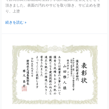
頂きました。表面の汚れやサビを取り除き、サビ止めを塗
り、上塗
続きを読む »
弊
社
社
員
が
優
良
技
術
者
部
門