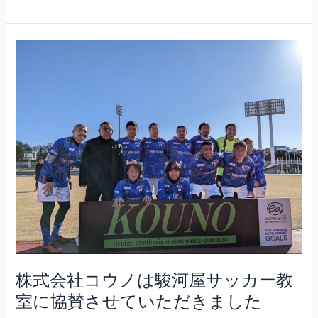
風
景
株
式
会
社
コ
ウ
ノ
は
駿
河
屋
サ
ッ
カ
株式会社コウノは駿河屋サッカー教
ー
室に協賛させていただきました
教