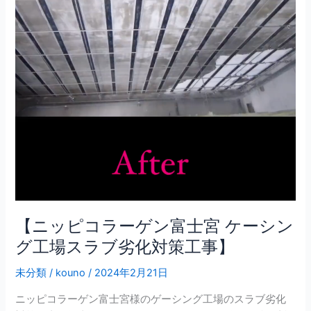
ケ
ー
シ
ン
グ
工
場
ス
ラ
ブ
劣
化
対
策
【ニッピコラーゲン富士宮 ケーシン
工
グ工場スラブ劣化対策工事】
事】
未分類
/
kouno
/
2024年2月21日
ニッピコラーゲン富士宮様のゲーシング工場のスラブ劣化