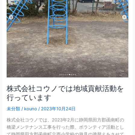
ノ
で
は
地
域
貢
献
活
動
を
行
っ
株式会社コウノでは地域貢献活動を
て
行っています
い
ま
未分類
/
kouno
/
2023年10月24日
す
株式会社コウノでは、2023年2月に静岡県田方郡函南町の
橋梁メンテナンス工事を行った際、ボランティア活動とし
て静岡県田方郡函南町立西小学校の遊具の塗替えをさせて