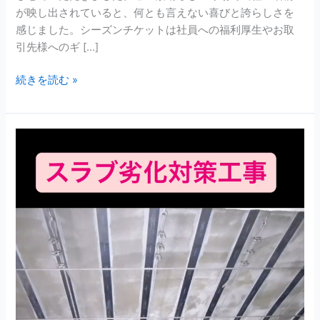
広
が映し出されていると、何とも言えない喜びと誇らしさを
告
感じました。シーズンチケットは社員への福利厚生やお取
掲
引先様へのギ […]
載
さ
続きを読む »
せ
て
い
【ニ
た
ッ
だ
ピ
き
コ
ま
ラ
し
ー
た】
ゲ
ン
富
士
宮