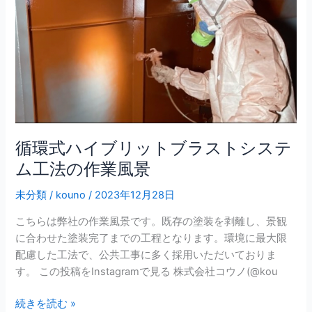
ハ
イ
ブ
リ
ッ
ト
ブ
ラ
ス
循環式ハイブリットブラストシステ
ト
ム工法の作業風景
シ
ス
未分類
/
kouno
/
2023年12月28日
テ
こちらは弊社の作業風景です。既存の塗装を剥離し、景観
ム
に合わせた塗装完了までの工程となります。環境に最大限
工
配慮した工法で、公共工事に多く採用いただいておりま
法
す。 この投稿をInstagramで見る 株式会社コウノ(@kou
の
作
続きを読む »
業