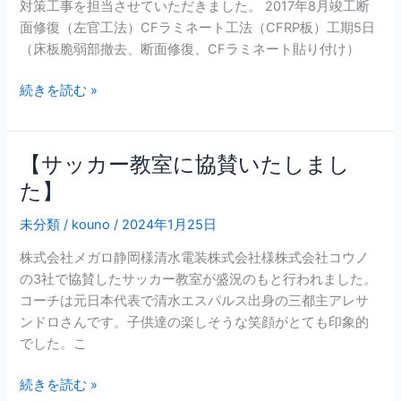
対策工事を担当させていただきました。 2017年8月竣工断
面修復（左官工法）CFラミネート工法（CFRP板）工期5日
（床板脆弱部撤去、断面修復、CFラミネート貼り付け）
続きを読む »
【サッカー教室に協賛いたしまし
【サ
ッ
た】
カ
未分類
/
kouno
/
2024年1月25日
ー
教
株式会社メガロ静岡様清水電装株式会社様株式会社コウノ
室
の3社で協賛したサッカー教室が盛況のもと行われました。
に
コーチは元日本代表で清水エスパルス出身の三都主アレサ
協
ンドロさんです。子供達の楽しそうな笑顔がとても印象的
賛
でした。こ
い
た
続きを読む »
し