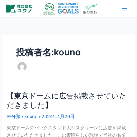
内
容
を
ス
キ
ッ
プ
投稿者名:kouno
【東京ドームに広告掲載させていた
【東
京
だきました】
ド
未分類
/
kouno
/
2024年4月26日
ー
ム
東京ドームのバックスタンド大型スクリーンに広告を掲載
に
させていただきました。この素晴らしい球場で当社の名前