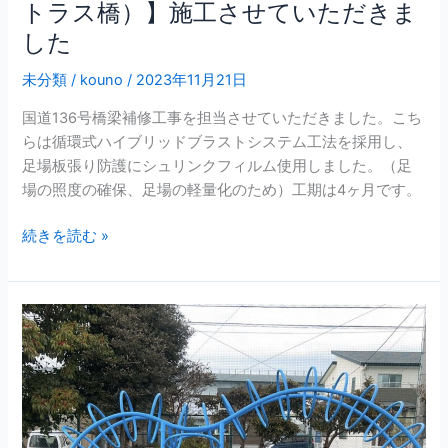
トラス橋）】施工させていただきま
ラ
した
ス
橋）】
未分類
/
kouno
/
2023年11月21日
施
工
国道136号橋梁補修工事を担当させていただきました。こち
さ
らは循環式ハイブリッドブラストシステム工法を採用し、
せ
足場板張り防護にシュリンクフィルム使用しました。（足
て
場の照度の確保、足場の軽量化のため）工期は4ヶ月です。
い
た
続きを読む »
だ
き
ま
株
し
式
た
会
社
コ
ウ