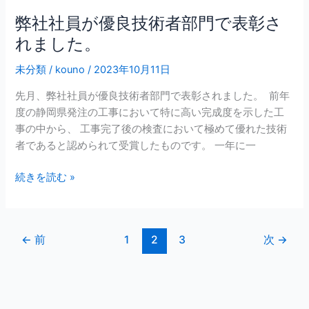
で
弊社社員が優良技術者部門で表彰さ
表
れました。
彰
さ
未分類
/
kouno
/
2023年10月11日
れ
ま
先月、弊社社員が優良技術者部門で表彰されました。 前年
し
度の静岡県発注の工事において特に高い完成度を示した工
た。
事の中から、 工事完了後の検査において極めて優れた技術
者であると認められて受賞したものです。 一年に一
続きを読む »
←
前
1
2
3
次
→