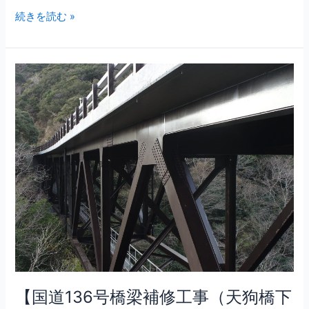
さ
続きを読む »
せ
て
い
た
【国
だ
道
い
136
て
号
お
橋
り
梁
ま
補
す。
修
工
事
（天
狗
橋
下
【国道136号橋梁補修工事（天狗橋下
ト