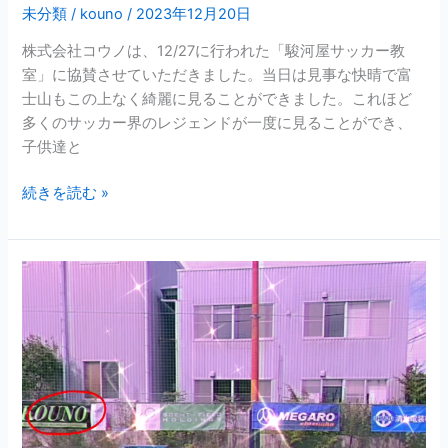
室
未分類
/
kouno
/
2023年12月20日
に
協
株式会社コウノは、12/27に行われた「駿河屋サッカー教
賛
室」に協賛させていただきました。当日は見事な快晴で富
さ
士山もこの上なく綺麗に見ることができました。これほど
せ
多くのサッカー界のレジェンドが一度に見ることができ、
て
子供達と
い
続きを読む »
た
だ
き
ま
株
し
式
た
会
社
コ
ウ
ノ
で