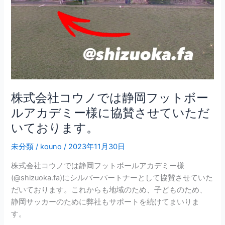
は
静
岡
フ
ッ
ト
ボ
ー
株式会社コウノでは静岡フットボー
ル
ルアカデミー様に協賛させていただ
ア
いております。
カ
デ
未分類
/
kouno
/
2023年11月30日
ミ
ー
株式会社コウノでは静岡フットボールアカデミー様
様
(@shizuoka.fa)にシルバーパートナーとして協賛させていた
に
だいております。これからも地域のため、子どものため、
協
静岡サッカーのために弊社もサポートを続けてまいりま
賛
す。